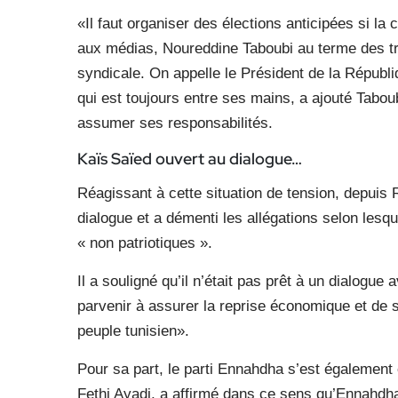
«Il faut organiser des élections anticipées si la
aux médias, Noureddine Taboubi au terme des tr
syndicale. On appelle le Président de la Républiq
qui est toujours entre ses mains, a ajouté Taboub
assumer ses responsabilités.
Kaïs Saïed ouvert au dialogue…
Réagissant à cette situation de tension, depuis R
dialogue et a démenti les allégations selon lesque
« non patriotiques ».
Il a souligné qu’il n’était pas prêt à un dialogue 
parvenir à assurer la reprise économique et de 
peuple tunisien».
Pour sa part, le parti Ennahdha s’est également e
Fethi Ayadi, a affirmé dans ce sens qu’Ennahdha e