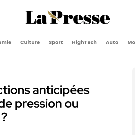
omie
Culture
Sport
HighTech
Auto
Mo
ctions anticipées
 de pression ou
 ?