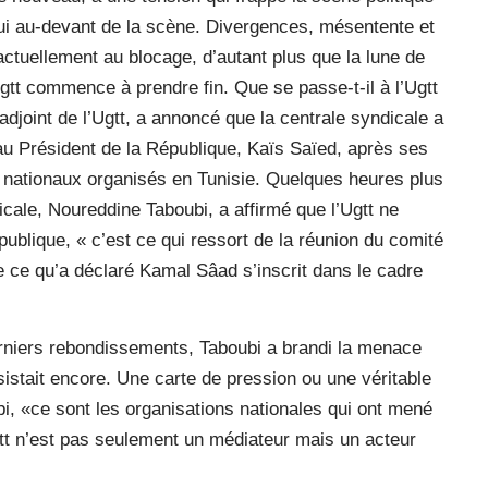
rd’hui au-devant de la scène. Divergences, mésentente et
 actuellement au blocage, d’autant plus que la lune de
gtt commence à prendre fin. Que se passe-t-il à l’Ugtt
adjoint de l’Ugtt, a annoncé que la centrale syndicale a
al au Président de la République, Kaïs Saïed, après ses
s nationaux organisés en Tunisie. Quelques heures plus
icale, Noureddine Taboubi, a affirmé que l’Ugtt ne
épublique, « c’est ce qui ressort de la réunion du comité
que ce qu’a déclaré Kamal Sâad s’inscrit dans le cadre
rniers rebondissements, Taboubi a brandi la menace
rsistait encore. Une carte de pression ou une véritable
i, «ce sont les organisations nationales qui ont mené
Ugtt n’est pas seulement un médiateur mais un acteur