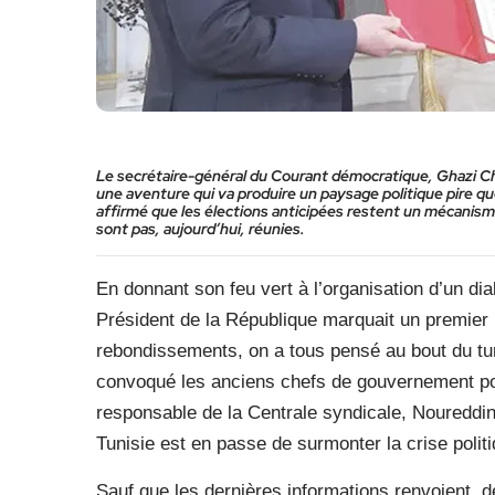
Le secrétaire-général du Courant démocratique, Ghazi Cha
une aventure qui va produire un paysage politique pire que
affirmé que les élections anticipées restent un mécanis
sont pas, aujourd’hui, réunies.
En donnant son feu vert à l’organisation d’un dial
Président de la République marquait un premier 
rebondissements, on a tous pensé au bout du tunn
convoqué les anciens chefs de gouvernement pou
responsable de la Centrale syndicale, Noureddi
Tunisie est en passe de surmonter la crise polit
Sauf que les dernières informations renvoient, d