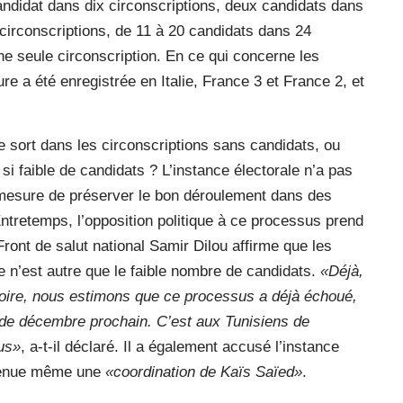
andidat dans dix circonscriptions, deux candidats dans
 circonscriptions, de 11 à 20 candidats dans 24
ne seule circonscription. En ce qui concerne les
ure a été enregistrée en Italie, France 3 et France 2, et
 sort dans les circonscriptions sans candidats, ou
i faible de candidats ? L’instance électorale n’a pas
 mesure de préserver le bon déroulement dans des
ntretemps, l’opposition politique à ce processus prend
Front de salut national Samir Dilou affirme que les
e n’est autre que le faible nombre de candidats.
«Déjà,
toire, nous estimons que ce processus a déjà échoué,
s de décembre prochain. C’est aux Tunisiens de
sus»
, a-t-il déclaré. Il a également accusé l’instance
devenue même une
«coordination de Kaïs Saïed»
.