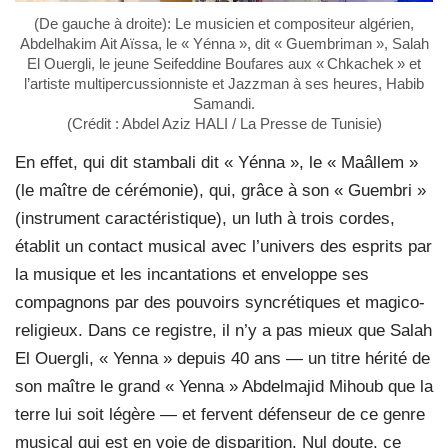
(De gauche à droite): Le musicien et compositeur algérien,
Abdelhakim Ait Aïssa, le « Yénna », dit « Guembriman », Salah
El Ouergli, le jeune Seifeddine Boufares aux « Chkachek » et
l’artiste multipercussionniste et Jazzman à ses heures, Habib
Samandi.
(Crédit : Abdel Aziz HALI / La Presse de Tunisie)
En effet, qui dit stambali dit « Yénna », le « Maâllem »
(le maître de cérémonie), qui, grâce à son « Guembri »
(instrument caractéristique), un luth à trois cordes,
établit un contact musical avec l’univers des esprits par
la musique et les incantations et enveloppe ses
compagnons par des pouvoirs syncrétiques et magico-
religieux. Dans ce registre, il n’y a pas mieux que Salah
El Ouergli, « Yenna » depuis 40 ans — un titre hérité de
son maître le grand « Yenna » Abdelmajid Mihoub que la
terre lui soit légère — et fervent défenseur de ce genre
musical qui est en voie de disparition. Nul doute, ce