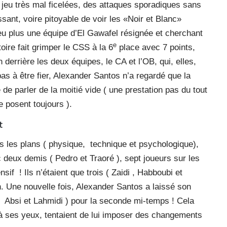
 jeu très mal ficelées, des attaques sporadiques sans
ant, voire pitoyable de voir les «Noir et Blanc»
peu plus une équipe d’El Gawafel résignée et cherchant
e
oire fait grimper le CSS à la 6
place avec 7 points,
 derrière les deux équipes, le CA et l’OB, qui, elles,
 pas à être fier, Alexander Santos n’a regardé que la
é de parler de la moitié vide ( une prestation pas du tout
e posent toujours ).
nt
ous les plans ( physique, technique et psychologique),
deux demis ( Pedro et Traoré ), sept joueurs sur les
sif ! Ils n’étaient que trois ( Zaidi , Habboubi et
n. Une nouvelle fois, Alexander Santos a laissé son
 Absi et Lahmidi ) pour la seconde mi-temps ! Cela
i, à ses yeux, tentaient de lui imposer des changements