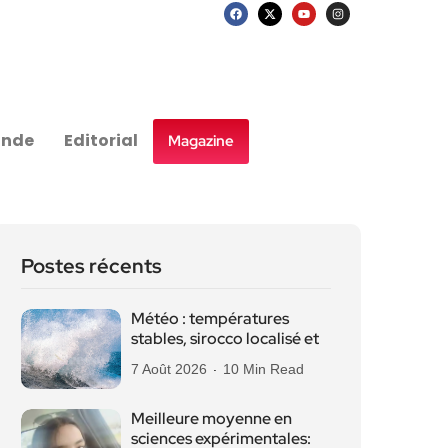
nde
Editorial
Magazine
Postes récents
Météo : températures
stables, sirocco localisé et
7 Août 2026
10 Min Read
Meilleure moyenne en
sciences expérimentales: