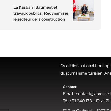
La Kasbah | Bâtiment et
travaux publics : Redynamiser
le secteur de la construction
Quotidien national francop
du journalisme tunisien. An
Contact:
Email : contact@lapresse
Tél. : 71 240 178 – Fax : 7
17 Rue Garibaldi – 1007 Tu