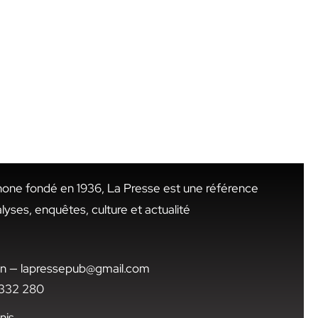
hone fondé en 1936, La Presse est une référence
alyses, enquêtes, culture et actualité
.tn — lapressepub@gmail.com
1 332 280
nis