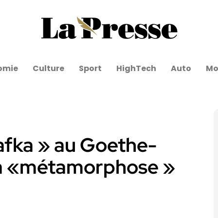
omie
Culture
Sport
HighTech
Auto
Mo
afka » au Goethe-
 La «métamorphose »