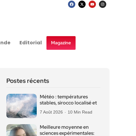
nde
Editorial
Magazine
Postes récents
Météo : températures
stables, sirocco localisé et
7 Août 2026
10 Min Read
Meilleure moyenne en
sciences expérimentales: