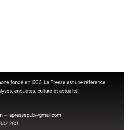
hone fondé en 1936, La Presse est une référence
alyses, enquêtes, culture et actualité
.tn — lapressepub@gmail.com
1 332 280