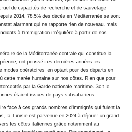
e cruel de capacités de recherche et de sauvetage
Depuis 2014, 78,5% des décès en Méditerranée se sont
onstat alarmant qui ne rapporte rien de nouveau, mais
idats à l’immigration irrégulière à partir de nos
éraire de la Méditerranée centrale qui constitue la
ropéenne, ont poussé ces dernières années les
 de modes opératoires
en optant pour des départs en
’où cette marée humaine sur nos côtes. Rien que pour
nterceptés par la Garde nationale maritime. Soit le
sonnes étaient issues de pays subsahariens.
re face à ces grands nombres d’immigrés qui fuient la
s, la Tunisie est parvenue en 2024 à déjouer un grand
vers les côtes italiennes grâce notamment au