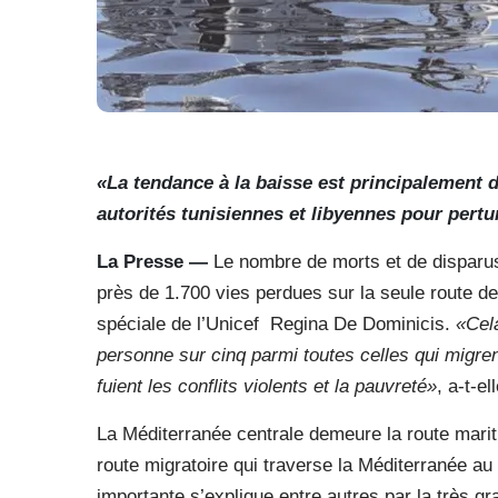
«La tendance à la baisse est principalement 
autorités tunisiennes et libyennes pour pertu
La Presse —
Le nombre de morts et de disparu
près de 1.700 vies perdues sur la seule route de
spéciale de l’Unicef
Regina De Dominicis.
«Cela
personne sur cinq parmi toutes celles qui migrent
fuient les conflits violents et la pauvreté»
, a-t-el
La Méditerranée centrale demeure la route marit
route migratoire qui traverse la Méditerranée au 
importante s’explique entre autres par la très g