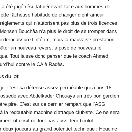
i a été jugé résultat décevant face aux hommes de
ette fâcheuse habitude de changer d’entraîneur
glements qui n’autorisent pas plus de trois licences
b Mohsen Bouchâa n’a plus le droit de se tromper dans
ederni assure l’intérim, mais la mauvaise prestation
 coûter un nouveau revers, a posé de nouveau le
ique. Tout laisse donc penser que le coach Ahmed
urd’hui contre le CA à Radès.
s du lot
ge, c’est sa défense assez perméable qui a pris 18
possède avec Abdelkader Chouaya un très bon gardien
être pire. C’est sur ce dernier rempart que l’ASG
à la redoutable machine d’attaque clubiste. Ce ne sera
timent offensif ne font pas aussi leur boulot.
 deux joueurs au grand potentiel technique : Houcine