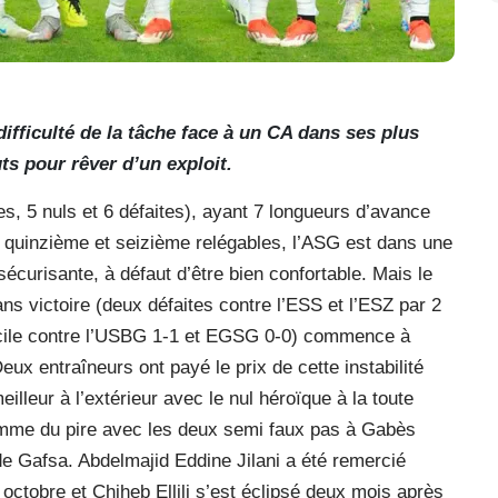
difficulté de la tâche face à un CA dans ses plus
ts pour rêver d’un exploit.
s, 5 nuls et 6 défaites), ayant 7 longueurs d’avance
 quinzième et seizième relégables, l’ASG est dans une
curisante, à défaut d’être bien confortable. Mais le
s victoire (deux défaites contre l’ESS et l’ESZ par 2
micile contre l’USBG 1-1 et EGSG 0-0) commence à
eux entraîneurs ont payé le prix de cette instabilité
lleur à l’extérieur avec le nul héroïque à la toute
omme du pire avec les deux semi faux pas à Gabès
e Gafsa. Abdelmajid Eddine Jilani a été remercié
 octobre et Chiheb Ellili s’est éclipsé deux mois après