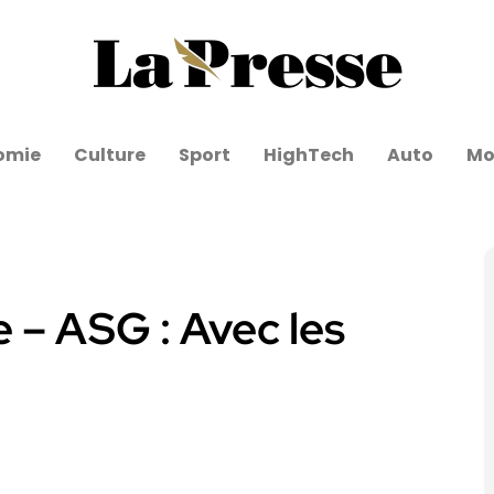
omie
Culture
Sport
HighTech
Auto
Mo
e – ASG : Avec les