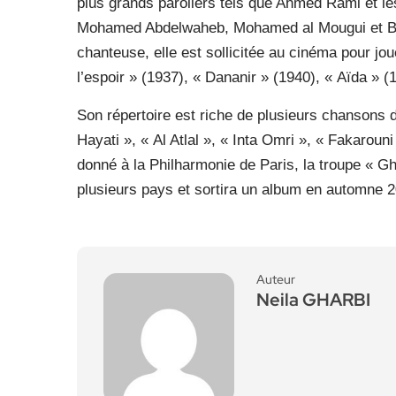
plus grands paroliers tels que Ahmed Rami et l
Mohamed Abdelwaheb, Mohamed al Mougui et Bal
chanteuse, elle est sollicitée au cinéma pour jo
l’espoir » (1937), « Dananir » (1940), « Aïda » 
Son répertoire est riche de plusieurs chansons d
Hayati », « Al Atlal », « Inta Omri », « Fakarouni 
donné à la Philharmonie de Paris, la troupe « 
plusieurs pays et sortira un album en automne 
Auteur
Neila GHARBI