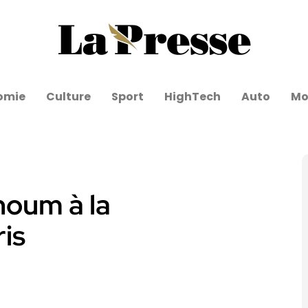
omie
Culture
Sport
HighTech
Auto
Mo
houm à la
is