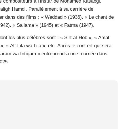
es compositeurs à l’instar de Mohamed Kasabgi,
igh Hamdi. Parallèlement à sa carrière de
uer dans des films : « Weddad » (1936), « Le chant de
(1942), « Sallama » (1945) et « Fatma (1947).
ont les plus célèbres sont : « Sirt al-Hob », « Amal
», « Alf Lila wa Lila », etc. Après le concert qui sera
Gharam wa Intiqam » entreprendra une tournée dans
2025.