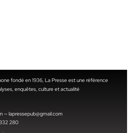
hone fondé en 1936, La Presse est une référence
alyses, enquêtes, culture et actualité
.tn — lapressepub@gmail.com
1 332 280