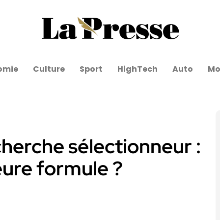
omie
Culture
Sport
HighTech
Auto
Mo
cherche sélectionneur :
leure formule ?