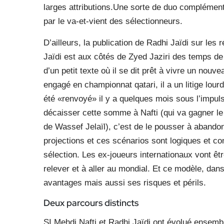
larges attributions.Une sorte de duo complément
par le va-et-vient des sélectionneurs.
D’ailleurs, la publication de Radhi Jaïdi sur les
Jaïdi est aux côtés de Zyed Jaziri des temps d
d’un petit texte où il se dit prêt à vivre un nouve
engagé en championnat qatari, il a un litige lour
été «renvoyé» il y a quelques mois sous l’impuls
décaisser cette somme à Nafti (qui va gagner le 
de Wassef Jelaïl), c’est de le pousser à abandon
projections et ces scénarios sont logiques et co
sélection. Les ex-joueurs internationaux vont êtr
relever et à aller au mondial. Et ce modèle, dan
avantages mais aussi ses risques et périls.
Deux parcours distincts
SI Mehdi Nafti et Radhi Jaïdi ont évolué ensemb