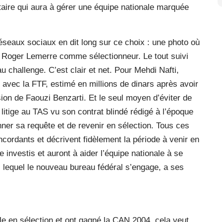
aire qui aura à gérer une équipe nationale marquée
 réseaux sociaux en dit long sur ce choix : une photo où
e Roger Lemerre comme sélectionneur. Le tout suivi
au challenge. C’est clair et net. Pour Mehdi Nafti,
d avec la FTF, estimé en millions de dinars après avoir
ion de Faouzi Benzarti. Et le seul moyen d’éviter de
litige au TAS vu son contrat blindé rédigé à l’époque
ner sa requête et de revenir en sélection. Tous ces
ncordants et décrivent fidèlement la période à venir en
e investis et auront à aider l’équipe nationale à se
s lequel le nouveau bureau fédéral s’engage, a ses
le en sélection et ont gagné la CAN 2004, cela veut