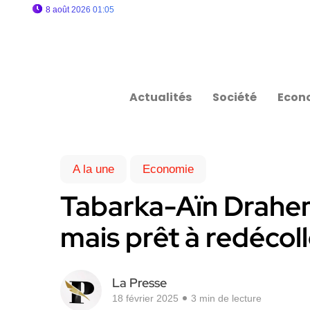
8 août 2026 01:05
Actualités
Société
Econ
A la une
Economie
Tabarka-Aïn Drahem 
mais prêt à redécol
La Presse
18 février 2025
3 min de lecture