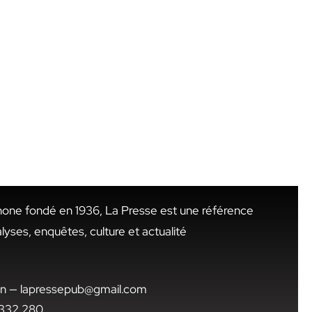
hone fondé en 1936, La Presse est une référence
alyses, enquêtes, culture et actualité
.tn — lapressepub@gmail.com
1 332 280