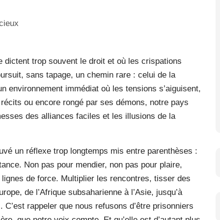
dictent trop souvent le droit et où les crispations
ursuit, sans tapage, un chemin rare : celui de la
 un environnement immédiat où les tensions s’aiguisent,
récits ou encore rongé par ses démons, notre pays
ses des alliances faciles et les illusions de la
ouvé un réflexe trop longtemps mis entre parenthèses :
ance. Non pas pour mendier, non pas pour plaire,
ignes de force. Multiplier les rencontres, tisser des
urope, de l’Afrique subsaharienne à l’Asie, jusqu’à
 C’est rappeler que nous refusons d’être prisonniers
ère, que notre voix compte. Et qu’elle est d’autant plus