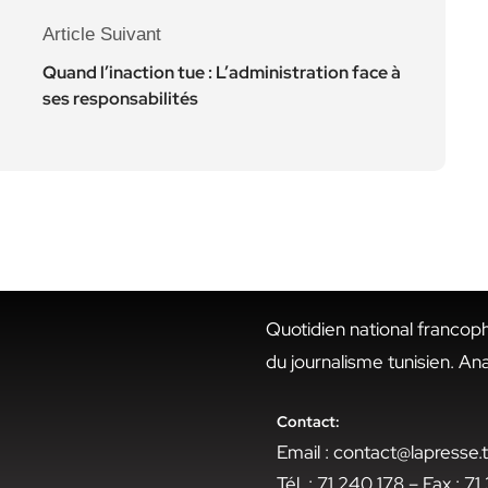
Article Suivant
Quand l’inaction tue : L’administration face à
ses responsabilités
Quotidien national francop
du journalisme tunisien. An
Contact:
Email : contact@lapresse
Tél. : 71 240 178 – Fax : 7