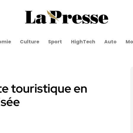
omie
Culture
Sport
HighTech
Auto
Mo
te touristique en
isée