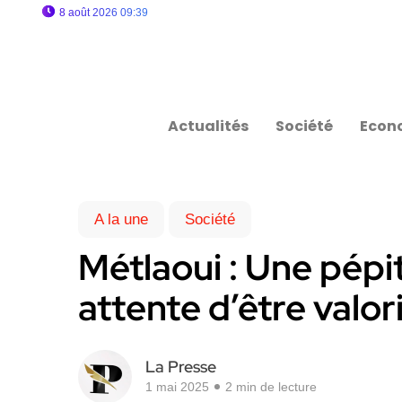
8 août 2026 09:39
Actualités
Société
Econ
A la une
Société
Métlaoui : Une pépi
attente d’être valor
La Presse
1 mai 2025
2 min de lecture