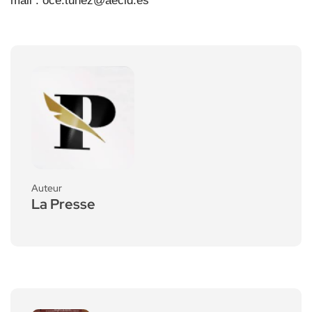
mail : oce.tunez@aecid.es
Auteur
La Presse