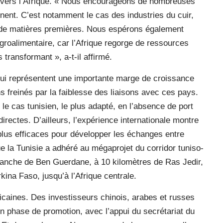
ant vers l’Afrique. « Nous encourageons de nombreuses
inent. C’est notamment le cas des industries du cuir,
n de matières premières. Nous espérons également
agroalimentaire, car l’Afrique regorge de ressources
s transformant », a-t-il affirmé.
ui représentent une importante marge de croissance
freinés par la faiblesse des liaisons avec ces pays.
 le cas tunisien, le plus adapté, en l’absence de port
rectes. D’ailleurs, l’expérience internationale montre
s plus efficaces pour développer les échanges entre
 la Tunisie a adhéré au mégaprojet du corridor tuniso-
 franche de Ben Guerdane, à 10 kilomètres de Ras Jedir,
rkina Faso, jusqu’à l’Afrique centrale.
fricaines. Des investisseurs chinois, arabes et russes
 en phase de promotion, avec l’appui du secrétariat du