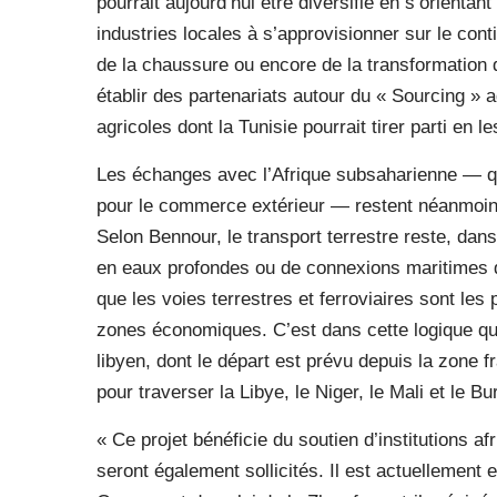
pourrait aujourd’hui être diversifié en s’orient
industries locales à s’approvisionner sur le cont
de la chaussure ou encore de la transformatio
établir des partenariats autour du « Sourcing » 
agricoles dont la Tunisie pourrait tirer parti en le
Les échanges avec l’Afrique subsaharienne — q
pour le commerce extérieur — restent néanmoins 
Selon Bennour, le transport terrestre reste, dans
en eaux profondes ou de connexions maritimes di
que les voies terrestres et ferroviaires sont le
zones économiques. C’est dans cette logique que
libyen, dont le départ est prévu depuis la zone
pour traverser la Libye, le Niger, le Mali et le Bu
« Ce projet bénéficie du soutien d’institutions a
seront également sollicités. Il est actuellement