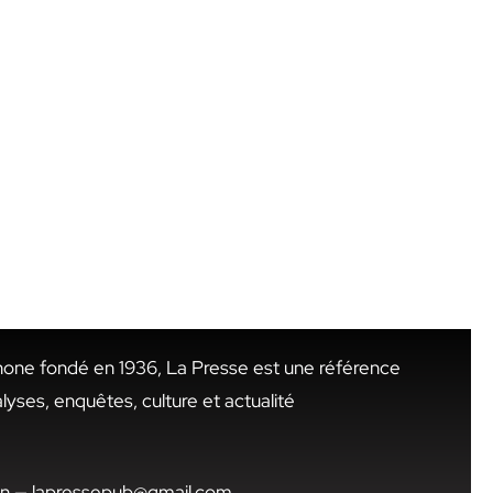
hone fondé en 1936, La Presse est une référence
alyses, enquêtes, culture et actualité
.tn — lapressepub@gmail.com