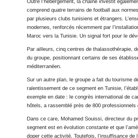
Outre l’hébergement, la chaine investit égaleme
comprend quatre terrains de football aux normes
par plusieurs clubs tunisiens et étrangers. L’en
modernes, renforcés récemment par l’installation
Maroc vers la Tunisie. Un signal fort pour le dé
Par ailleurs, cinq centres de thalassothérapie, d
du groupe, positionnant certains de ses établis
méditerranéen.
Sur un autre plan, le groupe a fait du tourisme 
ralentissement de ce segment en Tunisie, l’étab
exemple en date : le congrès international de ca
hôtels, a rassemblé près de 800 professionnels d
Dans ce care, Mohamed Souissi, directeur du pr
segment est en évolution constante et que l’amél
doper cette activité. Toutefois, l’insuffisance de