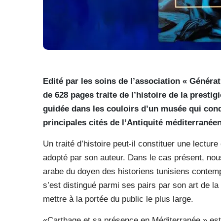
Edité par les soins de l’association « Généra
de 628 pages traite de l’histoire de la presti
guidée dans les couloirs d’un musée qui condu
principales cités de l’Antiquité méditerrané
Un traité d’histoire peut-il constituer une lectu
adopté par son auteur. Dans le cas présent, nou
arabe du doyen des historiens tunisiens contemp
s’est distingué parmi ses pairs par son art de la
mettre à la portée du public le plus large.
«Carthage et sa présence en Méditerranée » est