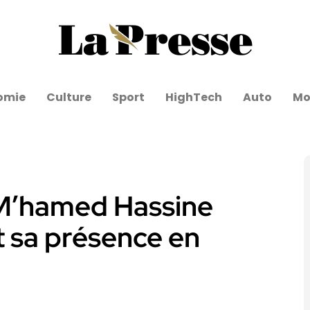
omie
Culture
Sport
HighTech
Auto
Mo
 M’hamed Hassine
t sa présence en