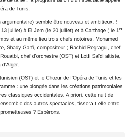
se de taille : la programmation d’un spectacle appelé
péra de Tunis.
n argumentaire) semble être nouveau et ambitieux. !
er
juillet) à El Jem (le 20 juillet) et à Carthage ( le 1
emps et au même lieu trois chefs notoires, Mohamed
ste, Shady Garfi, compositeur ; Rachid Regragui, chef
uatbi, chef d’orchestre (OST) et Lotfi Saïdi altiste,
 d’Alger.
unisien (OST) et le Chœur de l’Opéra de Tunis et les
ogramme : une plongée dans les créations patrimoniales
s classiques occidentales. A priori, cette nuit de
ensemble des autres spectacles, tissera-t-elle entre
es prometteuses ? Espérons.