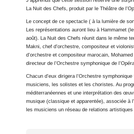
J’apprends que cette session réserve une surpri
La Nuit des Chefs, produit par le Théâtre de l’O
Le concept de ce spectacle ( à la lumière de so
Les représentations auront lieu à Hammamet (le 13 
août). La Nuit des Chefs réunit dans le même t
Makni, chef d’orchestre, compositeur et violoni
d’orchestre et compositeur marocain, Mohamed Ro
directeur de l’Orchestre symphonique de l’Opéra
Chacun d’eux dirigera l’Orchestre symphonique t
musiciens, les solistes et les choristes. Au pr
méditerranéennes et une interprétation des œuvre
musique (classique et apparentée), associée à l’
les musiciens un réseau de relations artistiqu