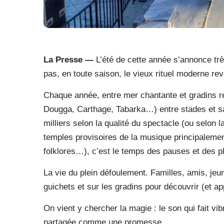
La Presse
—
L’été de cette année s’annonce tr
pas, en toute saison, le vieux rituel moderne rev
Chaque année, entre mer chantante et gradins re
Dougga, Carthage, Tabarka…) entre stades et sa
milliers selon la qualité du spectacle (ou selon
temples provisoires de la musique principalemen
folklores…), c’est le temps des pauses et des pla
La vie du plein défoulement. Familles, amis, jeu
guichets et sur les gradins pour découvrir (et ap
On vient y chercher la magie : le son qui fait vib
partagée comme une promesse.