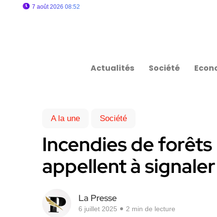
7 août 2026 08:52
Actualités
Société
Econ
A la une
Société
Incendies de forêts 
appellent à signale
La Presse
6 juillet 2025
2 min de lecture