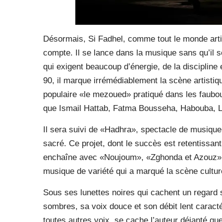
Désormais, Si Fadhel, comme tout le monde artist
compte. Il se lance dans la musique sans qu’il s
qui exigent beaucoup d’énergie, de la discipline
90, il marque irrémédiablement la scène artist
populaire «le mezoued» pratiqué dans les faubou
que Ismail Hattab, Fatma Bousseha, Habouba, Lo
Il sera suivi de «Hadhra», spectacle de musique 
sacré. Ce projet, dont le succès est retentissant
enchaîne avec «Noujoum», «Zghonda et Azouz», «
musique de variété qui a marqué la scène cultur
Sous ses lunettes noires qui cachent un regard 
sombres, sa voix douce et son débit lent caracté
toutes autres voix, se cache l’auteur déjanté que