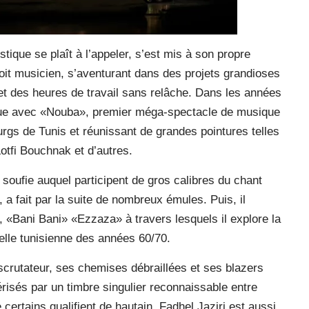
ique se plaît à l’appeler, s’est mis à son propre
oit musicien, s’aventurant dans des projets grandioses
 et des heures de travail sans relâche. Dans les années
ique avec «Nouba», premier méga-spectacle de musique
rgs de Tunis et réunissant de grandes pointures telles
tfi Bouchnak et d’autres.
soufie auquel participent de gros calibres du chant
, a fait par la suite de nombreux émules. Puis, il
Bani Bani» «Ezzaza» à travers lesquels il explore la
elle tunisienne des années 60/70.
scrutateur, ses chemises débraillées et ses blazers
risés par un timbre singulier reconnaissable entre
 certains qualifient de hautain. Fadhel Jaziri est aussi