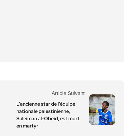
Article Suivant
L’ancienne star de l’équipe
nationale palestinienne,
Suleiman al-Obeid, est mort
en martyr