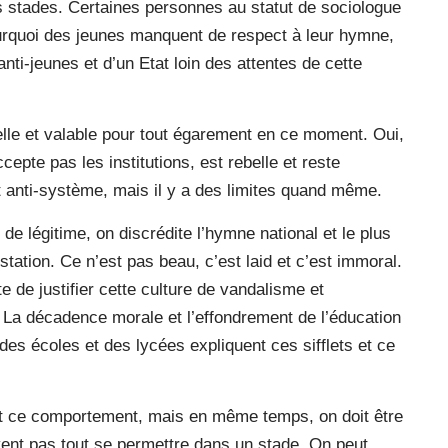
s stades. Certaines personnes au statut de sociologue
urquoi des jeunes manquent de respect à leur hymne,
anti-jeunes et d’un Etat loin des attentes de cette
ielle et valable pour tout égarement en ce moment. Oui,
cepte pas les institutions, est rebelle et reste
 anti-système, mais il y a des limites quand même.
 de légitime, on discrédite l’hymne national et le plus
tation. Ce n’est pas beau, c’est laid et c’est immoral.
e de justifier cette culture de vandalisme et
. La décadence morale et l’effondrement de l’éducation
n des écoles et des lycées expliquent ces sifflets et ce
 ce comportement, mais en même temps, on doit être
vent pas tout se permettre dans un stade. On peut