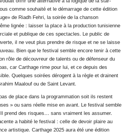
ulait offrir une alternative à la logique de la star-
vous comme souhaité et le démarrage de cette édition
ouge» de Riadh Fehri, la soirée de la chanson
me lignée : laisser la place à la production tunisienne
ciale et publique de ces spectacles. Le public de
erte, il ne veut plus prendre de risque et ne se laisse
 nouveau. Bien que le festival semble encore tenir à cette
son rôle de découvreur de talents ou de défenseur du
 pas, car Carthage rime pour lui, et ce depuis des
ible. Quelques soirées dérogent à la règle et drainent
Brahim Maalouf ou de Saint Levant.
t pas de place dans la programmation soit ils restent
ses » ou sans réelle mise en avant. Le festival semble
. Il prend des risques… sans vraiment les assumer.
cente a habité le festival : celle de devoir plaire au
ce artistique. Carthage 2025 aura été une édition