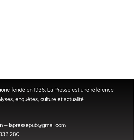
hone fondé en 1936, La Presse est une référence
alyses, enquêtes, culture et actualité
.tn — lapressepub@gmail.com
1 332 280