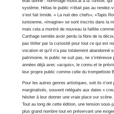
était donné : hommage musical à la Tunisie, qui vo
système. Hélas le public n’était pas au rendez-
s’est fait timide. « La nuit des chefs», «Tapis R
tunisienne, «Imagine» se sont inscrits dans la mê
mais cela a montré de nouveau la faillite commer
Carthage semble avoir perdu la fibre de la découv
pas titiller par la curiosité pour tout ce qui est
vocation et qu’il n’a pas totalement abandonné 
patrimoine, le public ne suit pas, ne s’intéresse
années déjà avec «acquis», le connu et le prévis
leur propre public comme celle du trompettiste 
Pour les autres genres artistiques, soit ils n’on
marginalisés, souvent relégués aux dates « creu
hésiter à leur donner une vraie place sur scène
Tout au long de cette édition, une tension sous-ja
plus grand nombre tout en préservant une exigen