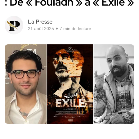
: De « Fouladh » à « Exile »
La Presse
21 août 2025
7 min de lecture