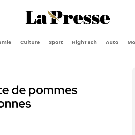
omie
Culture
Sport
HighTech
Auto
Mo
olte de pommes
tonnes