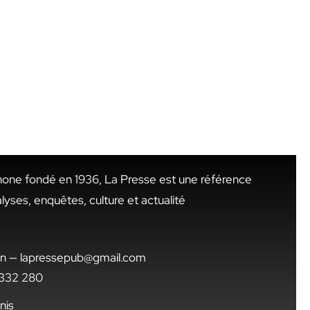
hone fondé en 1936, La Presse est une référence
alyses, enquêtes, culture et actualité
.tn — lapressepub@gmail.com
1 332 280
nis