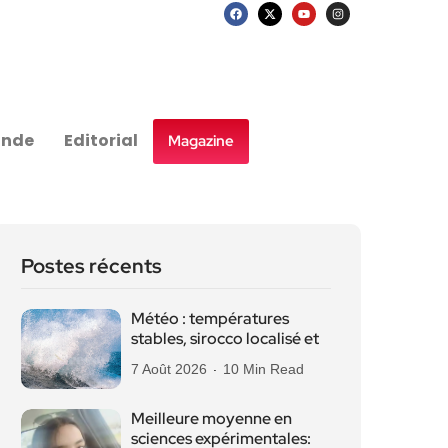
nde
Editorial
Magazine
Postes récents
Météo : températures
stables, sirocco localisé et
7 Août 2026
10 Min Read
Meilleure moyenne en
sciences expérimentales: