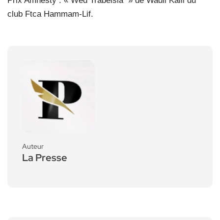
Prix Amnesty : « Wed Trabelsia » de Wadii Kalii du
club Ftca Hammam-Lif.
Auteur
La Presse