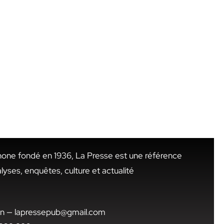
hone fondé en 1936, La Presse est une référence
alyses, enquêtes, culture et actualité
.tn — lapressepub@gmail.com