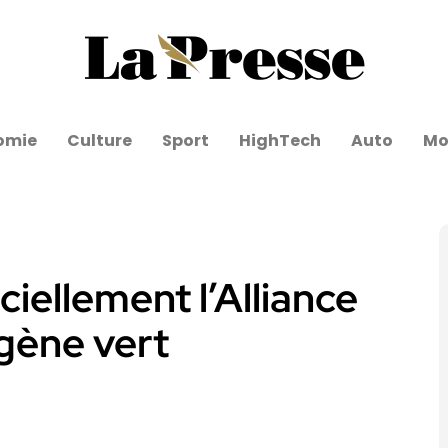
omie
Culture
Sport
HighTech
Auto
Mo
iciellement l’Alliance
ogène vert