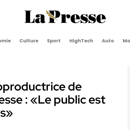
omie
Culture
Sport
HighTech
Auto
Mo
oproductrice de
esse : «Le public est
és»