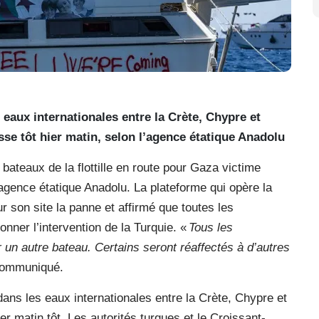
eaux internationales entre la Crète, Chypre et
sse tôt hier matin, selon l’agence étatique Anadolu
bateaux de la flottille en route pour Gaza victime
’agence étatique Anadolu. La plateforme qui opère la
sur son site la panne et affirmé que toutes les
nner l’intervention de la Turquie. «
Tous les
r un autre bateau. Certains seront réaffectés à d’autres
 communiqué.
ans les eaux internationales entre la Crète, Chypre et
er matin tôt. Les autorités turques et le Croissant-