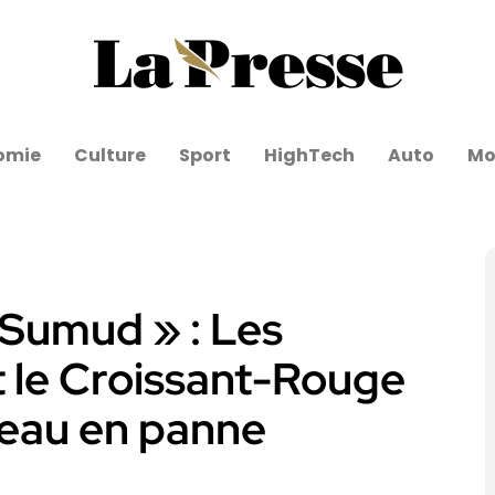
omie
Culture
Sport
HighTech
Auto
Mo
« Sumud » : Les
t le Croissant-Rouge
teau en panne