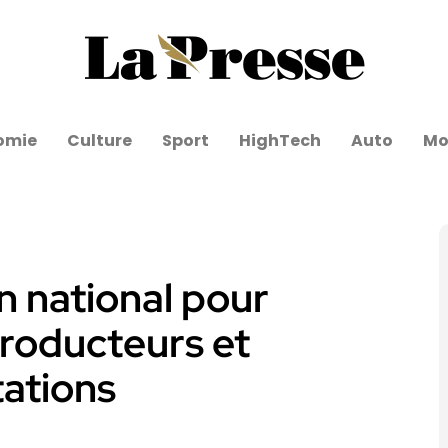
omie
Culture
Sport
HighTech
Auto
Mo
an national pour
producteurs et
tations