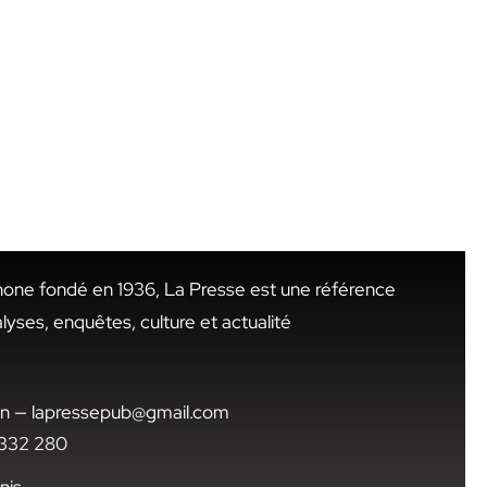
hone fondé en 1936, La Presse est une référence
alyses, enquêtes, culture et actualité
.tn — lapressepub@gmail.com
1 332 280