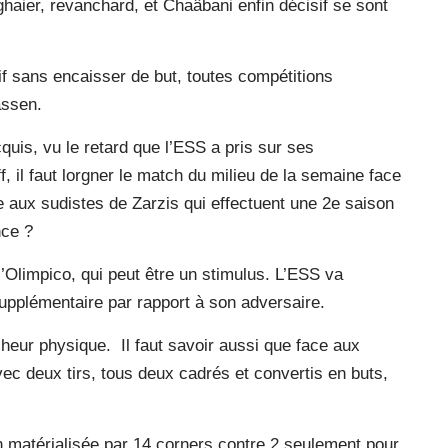
ghaier, revanchard, et Chaâbani enfin décisif se sont
f sans encaisser de but, toutes compétitions
assen.
cquis, vu le retard que l’ESS a pris sur ses
, il faut lorgner le match du milieu de la semaine face
e aux sudistes de Zarzis qui effectuent une 2e saison
nce ?
l’Olimpico, qui peut être un stimulus. L’ESS va
supplémentaire par rapport à son adversaire.
cheur physique. Il faut savoir aussi que face aux
ec deux tirs, tous deux cadrés et convertis en buts,
 matérialisée par 14 corners contre 2 seulement pour