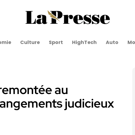
omie
Culture
Sport
HighTech
Auto
Mo
a remontée au
hangements judicieux