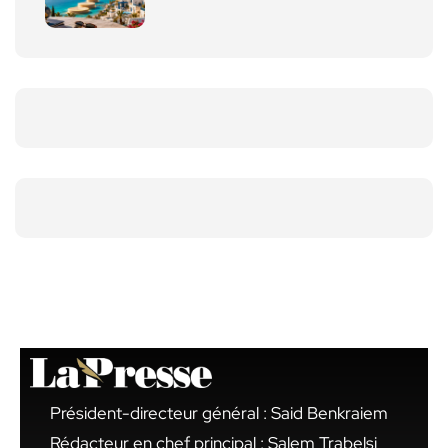
Président-directeur général : Said Benkraiem
Rédacteur en chef principal : Salem Trabelsi