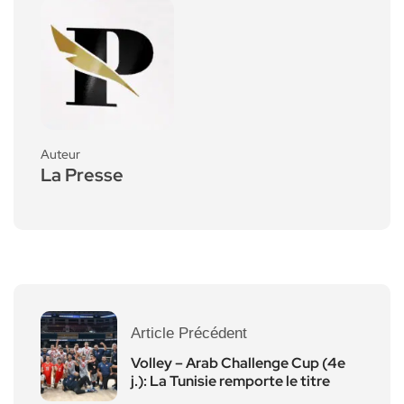
Auteur
La Presse
Article Précédent
Volley – Arab Challenge Cup (4e
j.): La Tunisie remporte le titre