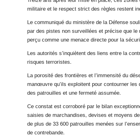
Treize ans après leur mise en place, ces zones d
militaire et le respect strict des règles restent 
Le communiqué du ministère de la Défense soulig
par des pistes non surveillées et précise que l
perçu comme une menace directe pour la sécurit
Les autorités s’inquiètent des liens entre la cont
risques terroristes.
La porosité des frontières et l’immensité du dés
manœuvre qu’ils exploitent pour contourner les di
des patrouilles et une fermeté assumée.
Ce constat est corroboré par le bilan exceptionn
saisies de marchandises, devises et moyens de t
de plus de 33 600 patrouilles menées sur l’ensem
de contrebande.