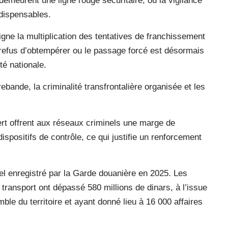
emeurent une ligne rouge sécuritaire, où la vigilance
indispensables.
ne la multiplication des tentatives de franchissement
e refus d’obtempérer ou le passage forcé est désormais
é nationale.
rebande, la criminalité transfrontalière organisée et les
ert offrent aux réseaux criminels une marge de
spositifs de contrôle, ce qui justifie un renforcement
el enregistré par la Garde douanière en 2025. Les
ransport ont dépassé 580 millions de dinars, à l’issue
ble du territoire et ayant donné lieu à 16 000 affaires