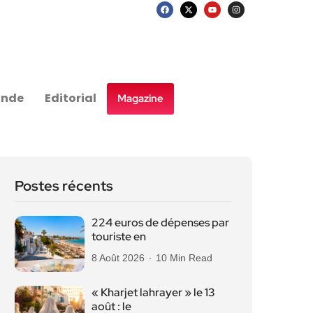
nde
Editorial
Magazine
Postes récents
224 euros de dépenses par
touriste en
8 Août 2026
10 Min Read
« Kharjet lahrayer » le 13
août : le