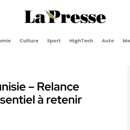
omie
Culture
Sport
HighTech
Auto
Mo
unisie – Relance
entiel à retenir