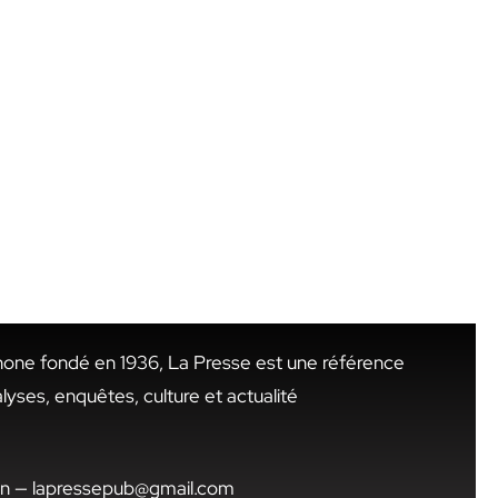
hone fondé en 1936, La Presse est une référence
alyses, enquêtes, culture et actualité
.tn — lapressepub@gmail.com