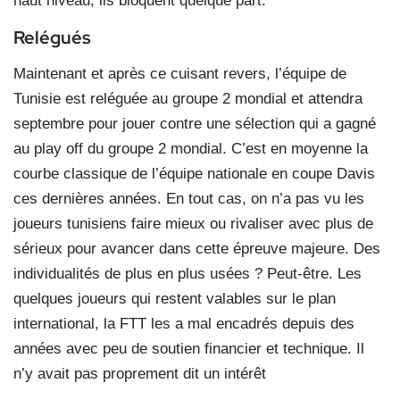
haut niveau, ils bloquent quelque part.
Relégués
Maintenant et après ce cuisant revers, l’équipe de
Tunisie est reléguée au groupe 2 mondial et attendra
septembre pour jouer contre une sélection qui a gagné
au play off du groupe 2 mondial. C’est en moyenne la
courbe classique de l’équipe nationale en coupe Davis
ces dernières années. En tout cas, on n’a pas vu les
joueurs tunisiens faire mieux ou rivaliser avec plus de
sérieux pour avancer dans cette épreuve majeure. Des
individualités de plus en plus usées ? Peut-être. Les
quelques joueurs qui restent valables sur le plan
international, la FTT les a mal encadrés depuis des
années avec peu de soutien financier et technique. Il
n’y avait pas proprement dit un intérêt