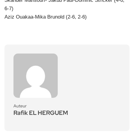
Skander Mansouri- Jakub Paul-Dominic Stricker (4-6,
6-7)
Aziz Ouakaa-Mika Brunold (2-6, 2-6)
Auteur
Rafik EL HERGUEM