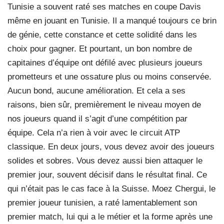
Tunisie a souvent raté ses matches en coupe Davis
même en jouant en Tunisie. Il a manqué toujours ce brin
de génie, cette constance et cette solidité dans les
choix pour gagner. Et pourtant, un bon nombre de
capitaines d’équipe ont défilé avec plusieurs joueurs
prometteurs et une ossature plus ou moins conservée.
Aucun bond, aucune amélioration. Et cela a ses
raisons, bien sûr, premièrement le niveau moyen de
nos joueurs quand il s’agit d’une compétition par
équipe. Cela n’a rien à voir avec le circuit ATP
classique. En deux jours, vous devez avoir des joueurs
solides et sobres. Vous devez aussi bien attaquer le
premier jour, souvent décisif dans le résultat final. Ce
qui n’était pas le cas face à la Suisse. Moez Chergui, le
premier joueur tunisien, a raté lamentablement son
premier match, lui qui a le métier et la forme après une