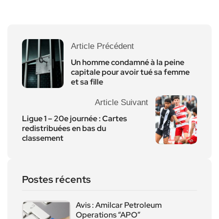
Article Précédent
Un homme condamné à la peine
capitale pour avoir tué sa femme
et sa fille
Article Suivant
Ligue 1 – 20e journée : Cartes
redistribuées en bas du
classement
Postes récents
Avis : Amilcar Petroleum
Operations “APO”