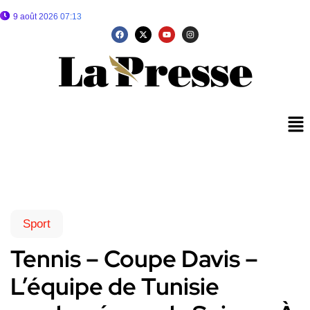
9 août 2026 07:13
Sport
Tennis – Coupe Davis –
L’équipe de Tunisie