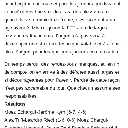
pour l’équipe nationale et pour les joueurs qui devaient
connaître des hauts et des bas, des blessures, et
quand ils se trouvaient en forme, c’est souvent à un
âge avancé. Mieux, quand la FTT a eu de larges
ressources financières, l’argent n’a pas servi à
développer une structure technique valable et à allouer
plus d’argent pour les quelques joueurs en circulation.
Du temps perdu, des rendez-vous manqués, et, en fin
de compte, on en arrive à des défaites aussi larges et
si décourageantes pour l’avenir. Perdre de cette façon
n’est pas acceptable du tout. Que chacun assume ses
responsabilités.
Résultats
Moez Echargui-Jérôme Kym (6-7, 4-6)
Alaa Trifi-Leandro Riedi (1-6, 0-6) Moez Chargui-