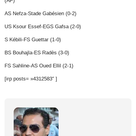
(AP)
AS Nefza-Stade Gabésien (0-2)
US Ksour Essef-EGS Gafsa (2-0)
S Kébili-FS Guettar (1-0)
BS Bouhajla-ES Radès (3-0)
FS Sahline-AS Oued Ellil (2-1)
[irp posts= »4312583″ ]