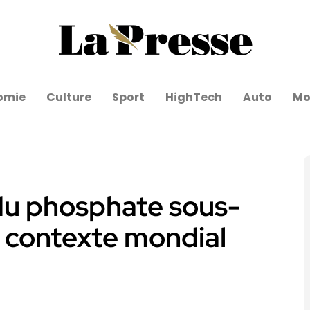
omie
Culture
Sport
HighTech
Auto
Mo
s du phosphate sous-
n contexte mondial