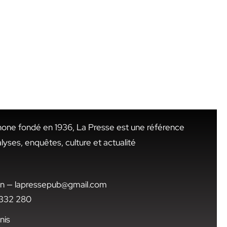
hone fondé en 1936, La Presse est une référence
alyses, enquêtes, culture et actualité
.tn — lapressepub@gmail.com
1 332 280
nis