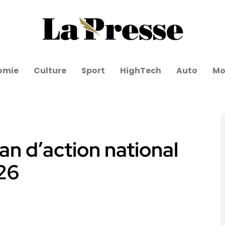
omie
Culture
Sport
HighTech
Auto
Mo
lan d’action national
026