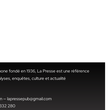
hone fondé en 1936, La Presse est une référence
alyses, enquêtes, culture et actualité
.tn — lapressepub@gmail.com
1 332 280