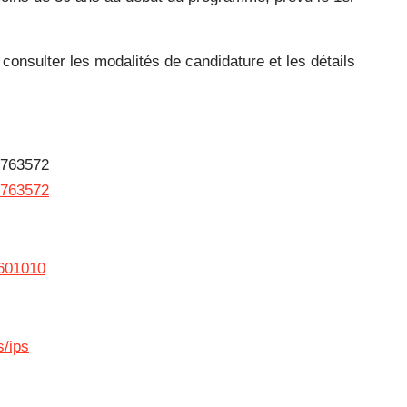
onsulter les modalités de candidature et les détails
-2763572
-2763572
2601010
s/ips