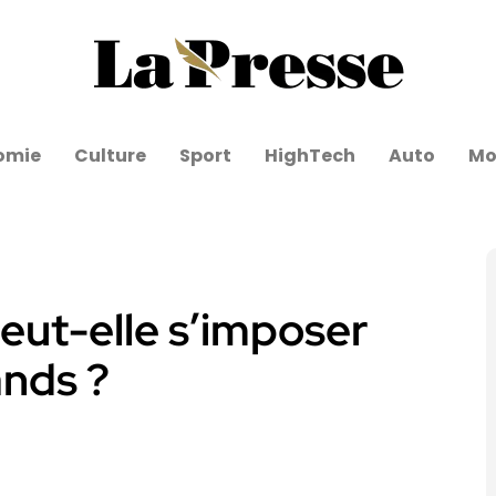
omie
Culture
Sport
HighTech
Auto
Mo
peut-elle s’imposer
ands ?