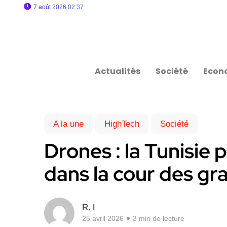
7 août 2026 02:37
Actualités
Société
Econ
A la une
HighTech
Société
Drones : la Tunisie 
dans la cour des gr
R. I
25 avril 2026
3 min de lecture