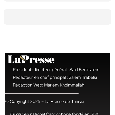
Président-directeur général : Said Benkraiem
Rédacteur en chef principal : Salem Trabelsi
Rédaction Web: Mariem Khdimmallah
© Copyright 2025 – La Presse de Tunisie
Quotidien national francophone fondé en 1936,