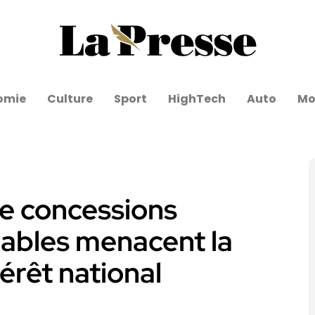
omie
Culture
Sport
HighTech
Auto
Mo
de concessions
lables menacent la
térêt national