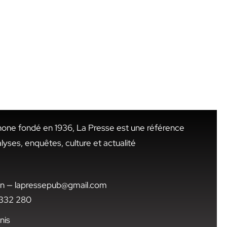
hone fondé en 1936, La Presse est une référence
alyses, enquêtes, culture et actualité
.tn — lapressepub@gmail.com
1 332 280
nis