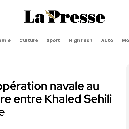
omie
Culture
Sport
HighTech
Auto
Mo
coopération navale au
e entre Khaled Sehili
e